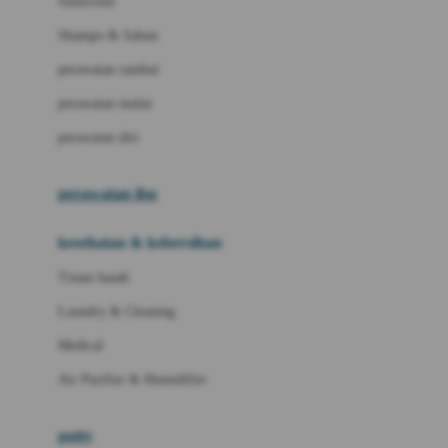
Sunscreen
London Taxi
Shampo & Sabun
Love To Dream
perawatan rambut
perawatan mulut
M
perawatan diri
Magformers
Mama's Choice
perawatan ibu
Mamas&Papas
kesehatan & kebersihan
Mamaway
Tissue basah
Maxi Cosi
Laundry & Cleaning
Megabloks
Medical
Micro
Air Purifier & Humidifier
MiDeer
Mimi & Lula
potty