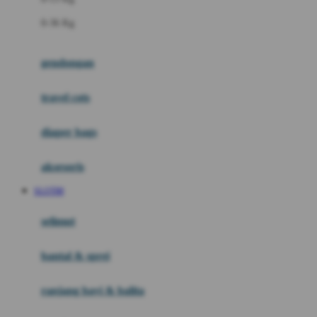
Felt So Sweet
0-36 Kg
Fisher Price
Flipper
gendongan
Friends Of Sally
travel cots
G
diaper bags
Gb
Geko
aksesoris
Graco
SLOT88
Gund
selimut
H
bantal & sprei
Habbie
Haenim
ranjang bayi & balita
Happy Horse