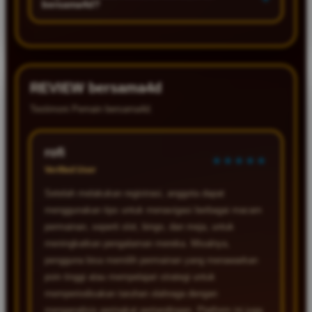
bersama4d?
kategori permainan dengan mudah. Nikmati berbagai
dengan menganalisis peringkat permainan. Platform ini
hiburan mulai dari slot, bingo, roulette, taruhan
juga menyediakan sepuluh tips untuk mengelola akun
Setelah mendaftar sebagai anggota baru, Anda dapat
olahraga, hingga kasino live dan permainan meja
Anda secara efektif, seperti beralih antara aktivitas
memanfaatkan berbagai tips dan strategi untuk
favorit. Manajemen akun dan proses deposit serta
casino dan olahraga dengan cepat dan aman. Selain
memaksimalkan pengalaman bermain pada platform ini.
penarikan cepat bisa kamu lakukan dalam satu langkah
itu, pengguna dapat membaca informasi terbaru tentang
Misalnya, Anda bisa memilih permainan kasino atau
praktis. Jangan lewatkan update permainan terbaru
REVIEW bersama4d
update permainan, tips deposit dan withdrawal yang
sports-related gaming berdasarkan poin tinggi agar
yang rutin ditambahkan untuk pengalaman lebih seru.
lebih cepat, atau bahkan mempelajari cara
Testimoni Pemain bersama4d.
dapat menaikkan peluang kemenangan. Platform ini
memaksimalkan pengalaman bermain mereka dalam
juga menyediakan strategi untuk penggunaan efektif
setiap kategori permainan melalui panduan pengguna
bingo, taruhan olahraga seperti menganalisis peringkat
dina
yang mudah dipahami.
permainan untuk membantu Anda membuat keputusan
★★★★★
Verified User
yang lebih bijaksana. Selain itu, Anda dapat dengan
mudah beralih antara kategori permainan seperti slots
Setelah register sebagai anggota, kamu bisa langsung
dan sports betting dengan menggunakan alat akaunt
menjelajahi kategori permainan seperti slot, bingo,
yang tersedia untuk melacak aktivitas harian Anda.
roulette, taruhan olahraga, kasino live, dan permainan
Dengan tips dan strategi yang tertera, platform ini
meja dengan tips navigasi praktis. Platform ini
menjamin pengalaman bermain yang aman, cepat, dan
menyediakan manajemen akun mudah serta proses
menyenangkan bagi setiap penggunanya.
deposit dan penarikan cepat agar pengalamanmu tetap
lancar. Jangan lupa cek update permainan terbaru yang
menghadirkan poin tinggi untuk meningkatkan peluang