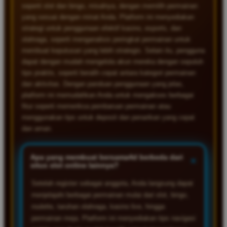
seperti slot dan bingo, misalnya, dengan memilih permainan
yang sesuai dengan minat Anda. Platform ini menyediakan
strategi untuk penggunaan efektif kasino, esports, dan
olahraga, seperti menganalisis peringkat permainan untuk
membuat keputusan yang lebih strategis. Selain itu, pengguna
dapat dengan mudah mengelola akun mereka dengan sepuluh
tips praktis, seperti beralih cepat antara kategori permainan
dan aktivitas. Dengan panduan penggunaan yang jelas,
platform ini memudahkan Anda untuk mengakses berbagai
fitur seperti memeriksa pembaruan permainan atau
menggunakan tips untuk deposit dan penarikan yang cepat
dan aman.
Apa yang membuat bersama4d berbeda dari
+
situs slot online lainnya?
Setelah register sebagai anggota, Anda langsung dapat
menjelajahi berbagai permainan mulai dari slot, bingo,
roulette, taruhan olahraga, kasino live, hingga
permainan meja. Platform ini menyediakan tips navigasi