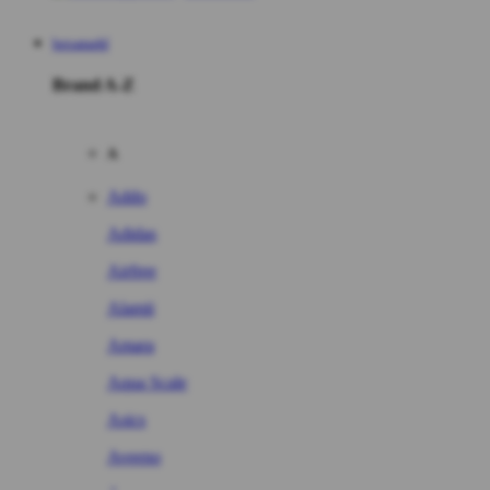
bersama4d
Brand A-Z
A
Addo
Adidas
Airfree
Alamii
Amara
Aqua Scale
Asics
Aveeno