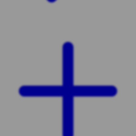
X
Xootz
Y
Yamatoya
Z
Zaxy
Zoggs
0-9
4Moms
59S