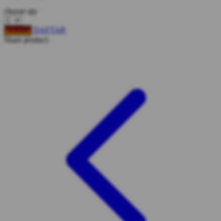
choose qty
Squishmallows
Starbooks
DAFTAR
LOGIN
Share product:
Stick-O
Stokke
Sudocrem
Sumimo
Sunnylife
Sun-Staches
Swimava
T
Tommee Tippee
Trunki
Tutti Bambini