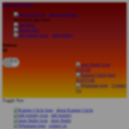
lewati ke Konten
download apps
download app from:
gift registry
Bahasa
ID
LOGIN
DAFTAR
Contact
Us
Toggle Nav
about Kanmo Circle
gift registry
store finder
contact us