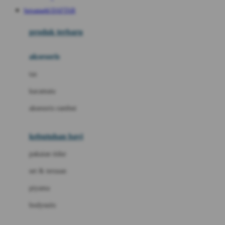
Awan
bersama4d DAFTAR
Azetabio
produk terbaru
B
aksesoris
Baabaasheepz
tas
Babiators
kacamata
Baby Dove
aksesoris rambut
Baby Jogger
Baby Rovega
kebutuhan bayi
Babybee
pakaian tidur
Banana Boat
set & terusan
Banz
piyama
Barbie
bodysuits
Beaba