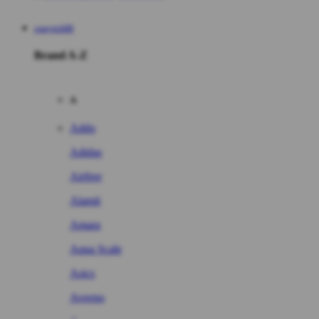
crazyrich88
Brand A-Z
A
Addo
Adidas
Airfree
Alamii
Amara
Aqua Scale
Asics
Aveeno