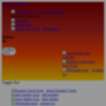
lewati ke Konten
download apps
download app from:
gift registry
Bahasa
ID
LOGIN
DAFTAR
Contact
Us
Toggle Nav
about Kanmo Circle
gift registry
store finder
contact us