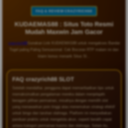
FAQ & REVIEW CRAZYRICH88
KUDAEMAS88 : Situs Toto Resmi
Mudah Maxwin Jam Gacor
crazyrich88
Gunakan Link KUDAEMAS88 untuk mengakses Bandar
Togel paling Paling Sensasional. Cek Bocoran RTP malam ini dan
klaim bonus menarik Situs Sl...
FAQ crazyrich88 SLOT
Setelah mendaftar, pengguna dapat memanfaatkan tips untuk
memaksimalkan pengalaman mereka dalam menjelajahi
beragam pilihan permainan, misalnya dengan memilih slot
yang menawarkan poin tinggi atau menemukan strategi efektif
untuk bingo dan taruhan olahraga. Platform ini menyediakan
panduan praktis untuk mengelola akun, seperti beralih cepat
antara kategori permainan kasino dan olahraga. Selain itu,