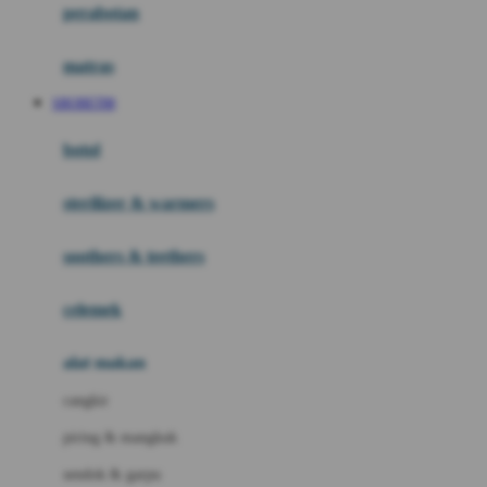
perabotan
Happy Tummy
Hauck
matras
Havaianas
SBOBET88
Hegen
botol
Hot Wheels
sterilizer & warmers
Hybrid
soothers & teethers
I
Inlacta DHA
celemek
Interlac
alat makan
Ivenet
cangkir
J
piring & mangkuk
Jack N Jill
sendok & garpu