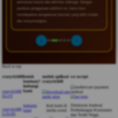
‹
›
Back to top
crazyrich88
butuh
unduh aplikasi
we accept
bantuan?
crazyrich88
hubungi